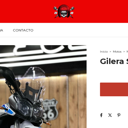
IA
CONTACTO
Inicio
>
Motos
>
Gilera