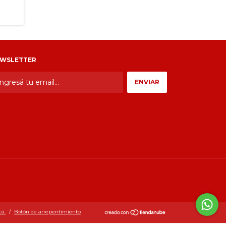
Gilera Smash 
WSLETTER
cá.
/
Botón de arrepentimiento