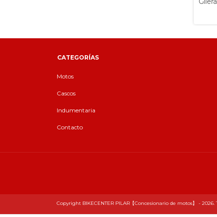
D
Giler
CATEGORÍAS
Motos
Cascos
Indumentaria
Contacto
Copyright BIKECENTER PILAR【Concesionario de motos】 - 2026. Tod