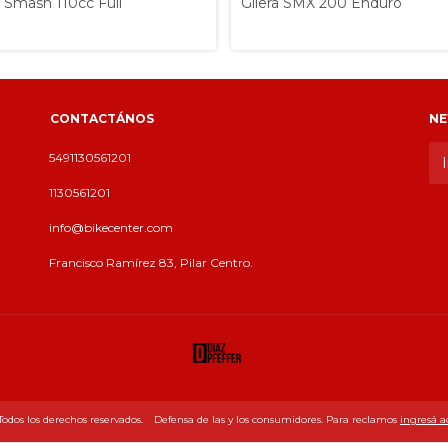
a Smash 110cc Full
Gilera SMX 200 Enduro
CONTACTÁNOS
NE
5491130561201
1130561201
info@bikecenter.com
Francisco Ramírez 83, Pilar Centro.
os los derechos reservados.
Defensa de las y los consumidores. Para reclamos
ingresá a