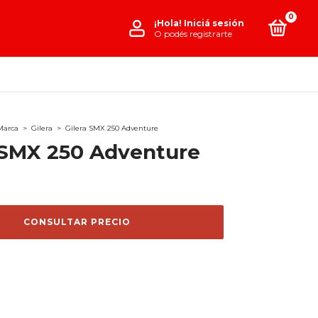
0
¡Hola!
Iniciá sesión
O podés registrarte
Marca
>
Gilera
>
Gilera SMX 250 Adventure
 SMX 250 Adventure