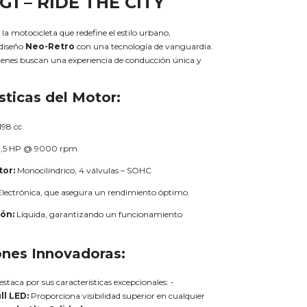
G1 – RIDE THE CITY
 la motocicleta que redefine el estilo urbano,
diseño
Neo-Retro
con una tecnología de vanguardia.
ienes buscan una experiencia de conducción única y
sticas del Motor:
198 cc
1,5 HP @ 9000 rpm
tor:
Monocilíndrico, 4 válvulas – SOHC
lectrónica, que asegura un rendimiento óptimo.
ón:
Líquida, garantizando un funcionamiento
ones Innovadoras:
estaca por sus características excepcionales: -
ll LED:
Proporciona visibilidad superior en cualquier