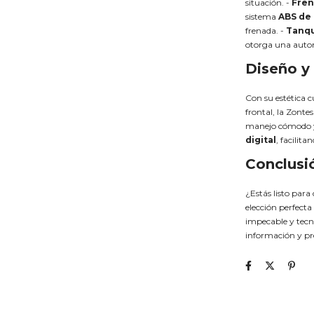
situación. -
Fren
sistema
ABS de 
frenada. -
Tanqu
otorga una auton
Diseño y
Con su estética c
frontal, la Zonte
manejo cómodo y
digital
, facilita
Conclusi
¿Estás listo para
elección perfect
impecable y tec
información y pre