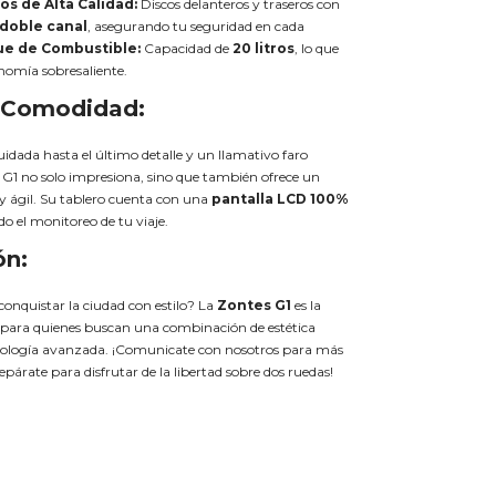
os de Alta Calidad:
Discos delanteros y traseros con
doble canal
, asegurando tu seguridad en cada
e de Combustible:
Capacidad de
20 litros
, lo que
omía sobresaliente.
 Comodidad:
uidada hasta el último detalle y un llamativo faro
s G1 no solo impresiona, sino que también ofrece un
 ágil. Su tablero cuenta con una
pantalla LCD 100%
ndo el monitoreo de tu viaje.
ón:
 conquistar la ciudad con estilo? La
Zontes G1
es la
a para quienes buscan una combinación de estética
nología avanzada. ¡Comunicate con nosotros para más
párate para disfrutar de la libertad sobre dos ruedas!