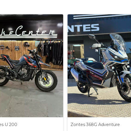
es U 200
Zontes 368G Adventure