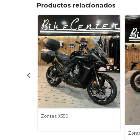
Productos relacionados
Zontes X350
ture
Zont