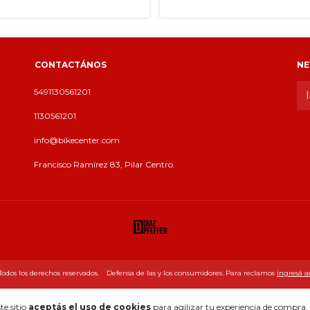
CONTACTÁNOS
NE
5491130561201
1130561201
info@bikecenter.com
Francisco Ramírez 83, Pilar Centro.
os los derechos reservados.
Defensa de las y los consumidores. Para reclamos
ingresá a
te sitio
aceptás el uso de cookies
para agilizar tu experiencia de compra.