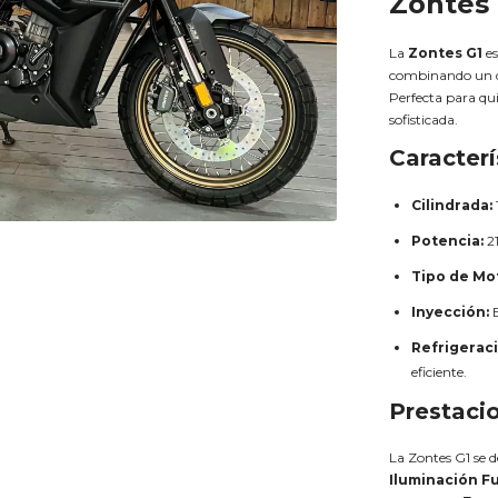
Zontes 
La
Zontes G1
es
combinando un 
Perfecta para qu
sofisticada.
Caracterí
Cilindrada:
Potencia:
2
Tipo de Mo
Inyección:
E
Refrigeraci
eficiente.
Prestaci
La Zontes G1 se d
Iluminación Fu