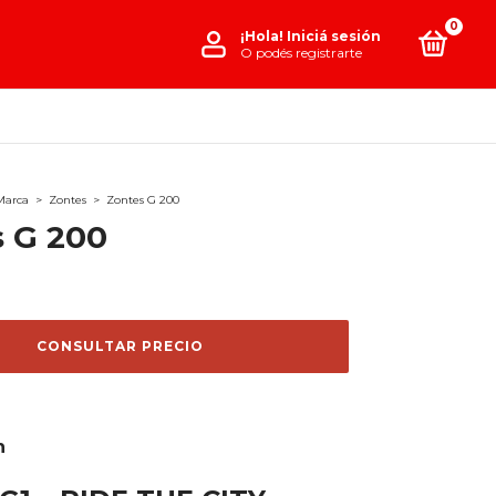
0
¡Hola!
Iniciá sesión
O podés registrarte
Marca
>
Zontes
>
Zontes G 200
 G 200
n