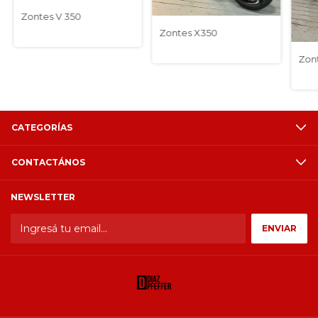
Zontes V 350
Zontes X350
Zon
CATEGORÍAS
CONTACTÁNOS
NEWSLETTER