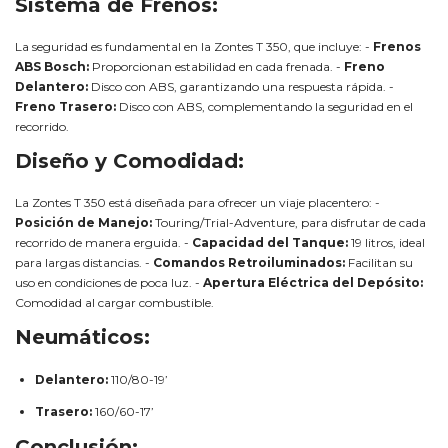
Sistema de Frenos:
La seguridad es fundamental en la Zontes T 350, que incluye: -
Frenos
ABS Bosch:
Proporcionan estabilidad en cada frenada. -
Freno
Delantero:
Disco con ABS, garantizando una respuesta rápida. -
Freno Trasero:
Disco con ABS, complementando la seguridad en el
recorrido.
Diseño y Comodidad:
La Zontes T 350 está diseñada para ofrecer un viaje placentero: -
Posición de Manejo:
Touring/Trial-Adventure, para disfrutar de cada
recorrido de manera erguida. -
Capacidad del Tanque:
19 litros, ideal
para largas distancias. -
Comandos Retroiluminados:
Facilitan su
uso en condiciones de poca luz. -
Apertura Eléctrica del Depósito:
Comodidad al cargar combustible.
Neumáticos:
Delantero:
110/80-19’
Trasero:
160/60-17’
Conclusión: