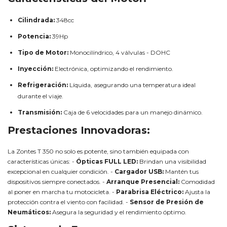
Cilindrada:
348cc
Potencia:
39Hp
Tipo de Motor:
Monocilíndrico, 4 válvulas - DOHC
Inyección:
Electrónica, optimizando el rendimiento.
Refrigeración:
Líquida, asegurando una temperatura ideal
durante el viaje.
Transmisión:
Caja de 6 velocidades para un manejo dinámico.
Prestaciones Innovadoras:
La Zontes T 350 no solo es potente, sino también equipada con
características únicas: -
Ópticas FULL LED:
Brindan una visibilidad
excepcional en cualquier condición. -
Cargador USB:
Mantén tus
dispositivos siempre conectados. -
Arranque Presencial:
Comodidad
al poner en marcha tu motocicleta. -
Parabrisa Eléctrico:
Ajusta la
protección contra el viento con facilidad. -
Sensor de Presión de
Neumáticos:
Asegura la seguridad y el rendimiento óptimo.